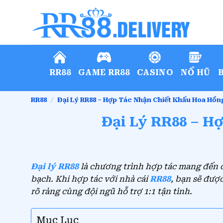
Bỏ
qua
nội
dung
RR88
GAME RR88
CASINO
NỔ HŨ
B
RR88
/
Đại Lý RR88 – Hợp Tác Nhận Chiết Khấu Hoa Hồn
Đại Lý RR88 – H
Đại lý RR88
là chương trình hợp tác mang đến 
bạch. Khi hợp tác với nhà cái
RR88
, bạn sẽ đượ
rõ ràng cùng đội ngũ hỗ trợ 1:1 tận tình.
Mục Lục