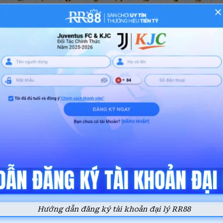
Hướng dẫn đăng ký tài khoản đại lý RR88