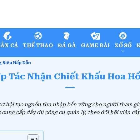
ẮN CÁ
THỂ THAO
ĐÁ GÀ
GAME BÀI
XỔ SỐ
g Siêu Hấp Dẫn
ợp Tác Nhận Chiết Khấu Hoa H
cơ hội tạo nguồn thu nhập bền vững cho người tham gi
c cung cấp đầy đủ công cụ quản lý, theo dõi hội viên c