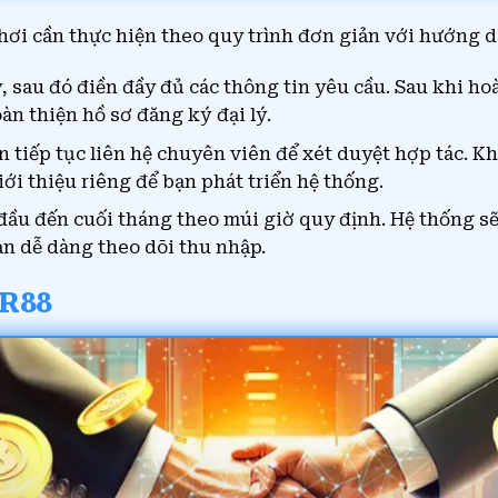
chơi cần thực hiện theo quy trình đơn giản với hướng d
 sau đó điền đầy đủ các thông tin yêu cầu. Sau khi hoà
n thiện hồ sơ đăng ký đại lý.
n tiếp tục liên hệ chuyên viên để xét duyệt hợp tác. Kh
iới thiệu riêng để bạn phát triển hệ thống.
đầu đến cuối tháng theo múi giờ quy định. Hệ thống sẽ
bạn dễ dàng theo dõi thu nhập.
RR88