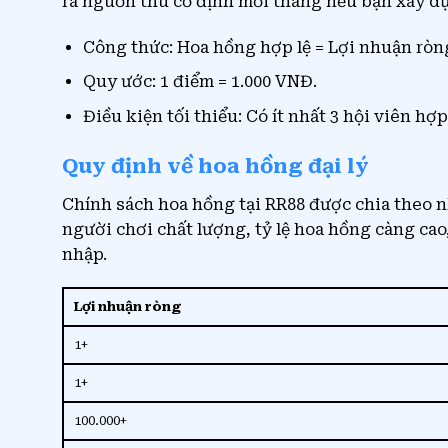
ra nguồn thu cố định mỗi tháng nếu bạn xây d
Công thức: Hoa hồng hợp lệ = Lợi nhuận ròng
Quy ước: 1 điểm = 1.000 VNĐ.
Điều kiện tối thiểu: Có ít nhất 3 hội viên hợ
Quy định về hoa hồng đại lý
Chính sách hoa hồng tại RR88 được chia theo n
người chơi chất lượng, tỷ lệ hoa hồng càng ca
nhập.
Lợi nhuận ròng
1+
1+
100.000+