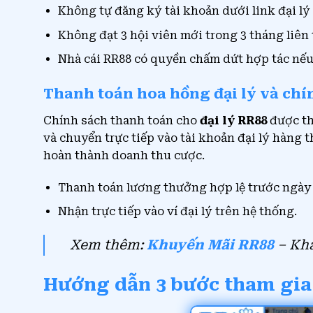
Không tự đăng ký tài khoản dưới link đại lý
Không đạt 3 hội viên mới trong 3 tháng liên
Nhà cái RR88 có quyền chấm dứt hợp tác nếu
Thanh toán hoa hồng đại lý và chí
Chính sách thanh toán cho
đại lý
RR88
được th
và chuyển trực tiếp vào tài khoản đại lý hàng t
hoàn thành doanh thu cược.
Thanh toán lương thưởng hợp lệ trước ngày
Nhận trực tiếp vào ví đại lý trên hệ thống.
Xem thêm:
Khuyến Mãi RR88
– Khá
Hướng dẫn 3 bước tham gia 