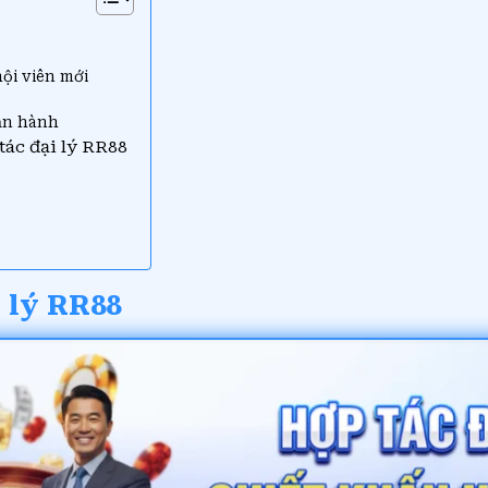
ội viên mới
ận hành
tác đại lý RR88
i lý RR88