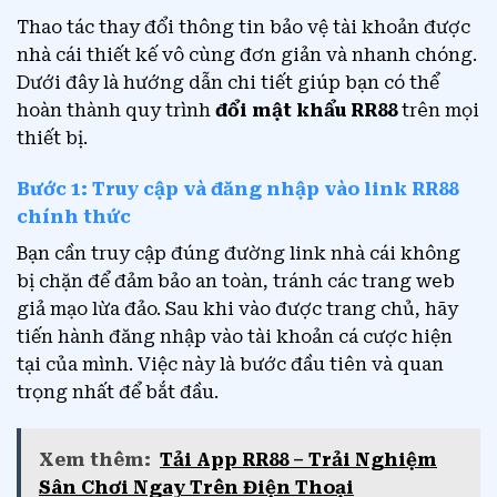
Thao tác thay đổi thông tin bảo vệ tài khoản được
nhà cái thiết kế vô cùng đơn giản và nhanh chóng.
Dưới đây là hướng dẫn chi tiết giúp bạn có thể
hoàn thành quy trình
đổi mật khẩu RR88
trên mọi
thiết bị.
Bước 1: Truy cập và đăng nhập vào link RR88
chính thức
Bạn cần truy cập đúng đường link nhà cái không
bị chặn để đảm bảo an toàn, tránh các trang web
giả mạo lừa đảo. Sau khi vào được trang chủ, hãy
tiến hành đăng nhập vào tài khoản cá cược hiện
tại của mình. Việc này là bước đầu tiên và quan
trọng nhất để bắt đầu.
Xem thêm:
Tải App RR88 – Trải Nghiệm
Sân Chơi Ngay Trên Điện Thoại