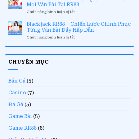
Bài
Cầu
Mọi Ván Bài Tại RR88
Cùng
Catte
Đỉnh
RR88
ở
Chức năng bình luận bị tắt
–
Cao,
Cách
Phương
Trúng
Chơi
Blackjack RR88 – Chiến Lược Chinh Phục
Pháp
Lớn
Xì
Chơi
Từng Ván Bài Đầy Hấp Dẫn
Mỗi
Dách
Chuẩn
Ngày
ở
Chức năng bình luận bị tắt
Hiệu
Xác
Cùng
Blackjack
Quả
Mới
RR88!
RR88
Chinh
Nhất
–
Phục
2026
Chiến
Mọi
CHUYÊN MỤC
Lược
Ván
Chinh
Bài
Phục
Tại
Từng
Bắn Cá
(5)
RR88
Ván
Bài
Casino
(7)
Đầy
Hấp
Đá Gà
(5)
Dẫn
Game Bài
(5)
Game RR88
(8)