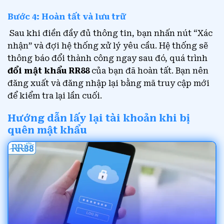
Bước 4: Hoàn tất và lưu trữ
Sau khi điền đầy đủ thông tin, bạn nhấn nút “Xác
nhận” và đợi hệ thống xử lý yêu cầu. Hệ thống sẽ
thông báo đổi thành công ngay sau đó, quá trình
đổi mật khẩu RR88
của bạn đã hoàn tất. Bạn nên
đăng xuất và đăng nhập lại bằng mã truy cập mới
để kiểm tra lại lần cuối.
Hướng dẫn lấy lại tài khoản khi bị
quên mật khẩu