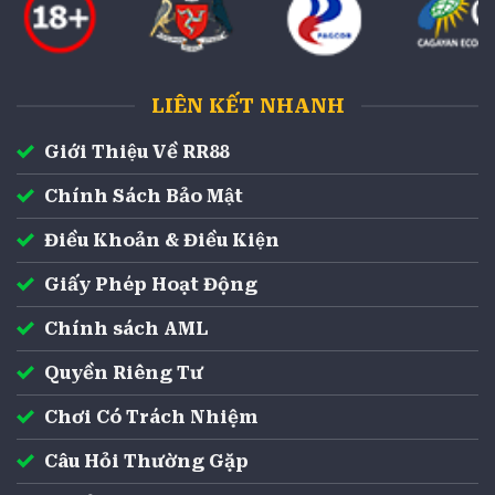
LIÊN KẾT NHANH
Giới Thiệu Về RR88
Chính Sách Bảo Mật
Điều Khoản & Điều Kiện
Giấy Phép Hoạt Động
Chính sách AML
Quyền Riêng Tư
Chơi Có Trách Nhiệm
Câu Hỏi Thường Gặp