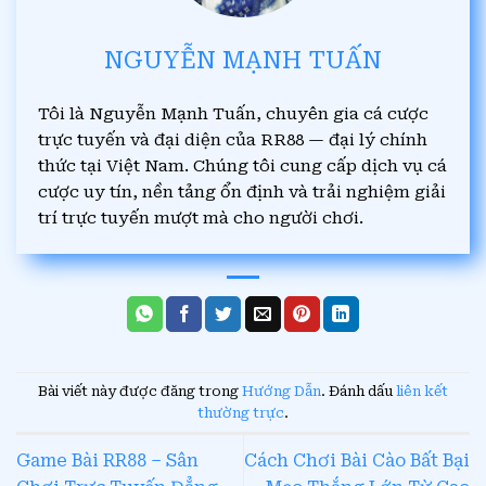
NGUYỄN MẠNH TUẤN
Tôi là Nguyễn Mạnh Tuấn, chuyên gia cá cược
trực tuyến và đại diện của RR88 — đại lý chính
thức tại Việt Nam. Chúng tôi cung cấp dịch vụ cá
cược uy tín, nền tảng ổn định và trải nghiệm giải
trí trực tuyến mượt mà cho người chơi.
Bài viết này được đăng trong
Hướng Dẫn
. Đánh dấu
liên kết
thường trực
.
Game Bài RR88 – Sân
Cách Chơi Bài Cào Bất Bại