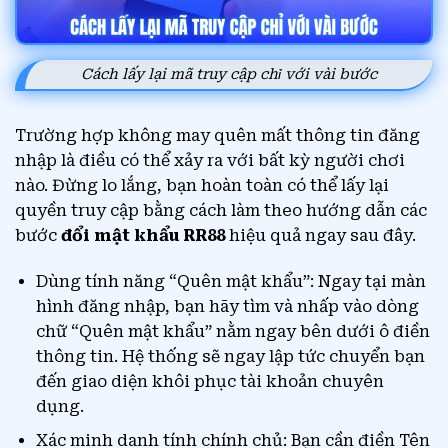
Cách lấy lại mã truy cập chỉ với vài bước
Trường hợp không may quên mất thông tin đăng
nhập là điều có thể xảy ra với bất kỳ người chơi
nào. Đừng lo lắng, bạn hoàn toàn có thể lấy lại
quyền truy cập bằng cách làm theo hướng dẫn các
bước
đổi mật khẩu RR88
hiệu quả ngay sau đây.
Dùng tính năng “Quên mật khẩu”: Ngay tại màn
hình đăng nhập, bạn hãy tìm và nhấp vào dòng
chữ “Quên mật khẩu” nằm ngay bên dưới ô điền
thông tin. Hệ thống sẽ ngay lập tức chuyển bạn
đến giao diện khôi phục tài khoản chuyên
dụng.
Xác minh danh tính chính chủ: Bạn cần điền Tên