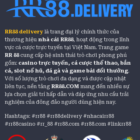
RR88 delivery
là trang đại lý chính thức của
thương hiệu
nhà cái RR88
, hoạt động trong lĩnh
vực cá cược trực tuyến tại Việt Nam. Trang game
RR 88
cung cấp hệ sinh thái trò chơi phong phú
gồm:
casino trực tuyến, cá cược thể thao, bắn
cá, slot nổ hũ, đá gà và game bài đổi thưởng
.
Với số lượng trò chơi đa dạng và được cập nhật
liên tục, nền tảng
RR88.COM
mang đến nhiều sự
lựa chọn giải trí hấp dẫn và đáp ứng nhu cầu trải
nghiệm của đông đảo người dùng hiện nay.
Hashtags: #rr88 #rr88delivery #nhacairr88
#rr88casino #rr_88 #rr88.com #rr88.com #linkrr88