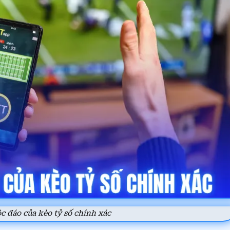
c đáo của kèo tỷ số chính xác