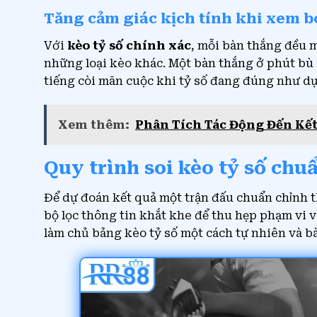
Tăng cảm giác kịch tính khi xem 
Với
kèo tỷ số chính xác
, mỗi bàn thắng đều m
những loại kèo khác. Một bàn thắng ở phút bù g
tiếng còi mãn cuộc khi tỷ số đang đúng như d
Xem thêm:
Phân Tích Tác Động Đến Kết
Quy trình soi kèo tỷ số chu
Để dự đoán kết quả một trận đấu chuẩn chỉnh t
bộ lọc thông tin khắt khe để thu hẹp phạm vi v
làm chủ bảng kèo tỷ số một cách tự nhiên và bà