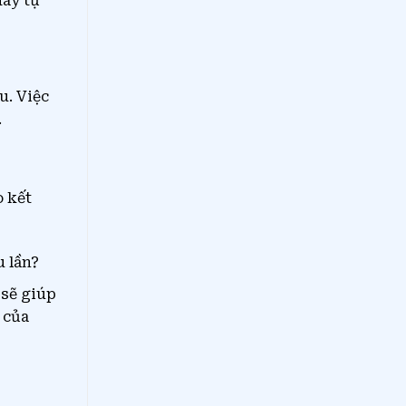
Hãy tự
u. Việc
.
o kết
u lần?
 sẽ giúp
c
của