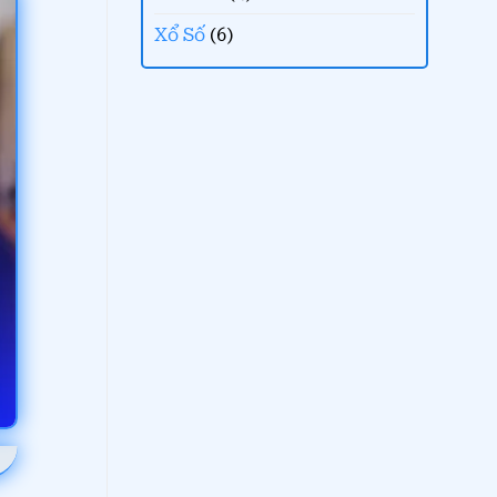
Xổ Số
(6)