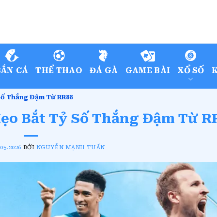
ẮN CÁ
THỂ THAO
ĐÁ GÀ
GAME BÀI
XỔ SỐ
 Số Thắng Đậm Từ RR88
Mẹo Bắt Tỷ Số Thắng Đậm Từ R
.05.2026
BỞI
NGUYỄN MẠNH TUẤN