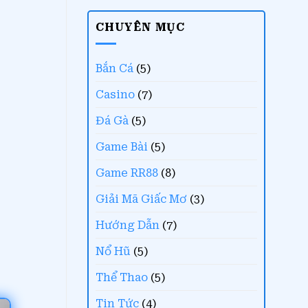
Ván
–
Bài
Chiến
CHUYÊN MỤC
Tại
Lược
RR88
Chinh
Phục
Từng
Bắn Cá
(5)
Ván
Bài
Casino
(7)
Đầy
Hấp
Đá Gà
(5)
Dẫn
Game Bài
(5)
Game RR88
(8)
Giải Mã Giấc Mơ
(3)
Hướng Dẫn
(7)
Nổ Hũ
(5)
Thể Thao
(5)
Tin Tức
(4)