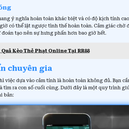
bóng
ang ý nghĩa hoàn toàn khác biệt và có độ kịch tính ca
iờ có thể lật ngược tình thế hoàn toàn. Cảm giác chờ 
ự đoán tạo nên sự hưng phấn hơn bao giờ hết.
 Quả Kèo Thẻ Phạt Online Tại RR88
ẩn chuyên gia
hì việc dựa vào cảm tính là hoàn toàn không đủ. Bạn cầ
à tìm ra con số cuối cùng. Dưới đây là một quy trình gi
i bản: