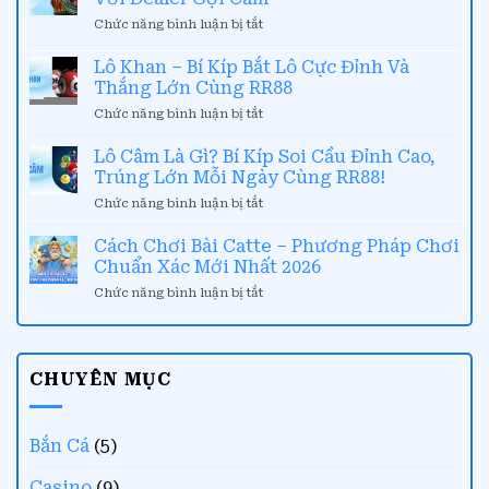
Luật
ở
Chức năng bình luận bị tắt
Chơi
Sexy
Và
Casino
Lô Khan – Bí Kíp Bắt Lô Cực Đỉnh Và
Bí
–
Kíp
Thắng Lớn Cùng RR88
Casino
Chinh
ở
Chức năng bình luận bị tắt
Trực
Phục
Lô
Tuyến
Sàn
Khan
Lô Câm Là Gì? Bí Kíp Soi Cầu Đỉnh Cao,
RR88
Đấu
–
Với
Trúng Lớn Mỗi Ngày Cùng RR88!
Bí
Dealer
ở
Chức năng bình luận bị tắt
Kíp
Gợi
Lô
Bắt
Cảm
Câm
Cách Chơi Bài Catte – Phương Pháp Chơi
Lô
Là
Cực
Chuẩn Xác Mới Nhất 2026
Gì?
Đỉnh
ở
Chức năng bình luận bị tắt
Bí
Và
Cách
Kíp
Thắng
Chơi
Soi
Lớn
Bài
Cầu
Cùng
Catte
Đỉnh
RR88
CHUYÊN MỤC
–
Cao,
Phương
Trúng
Pháp
Lớn
Chơi
Bắn Cá
(5)
Mỗi
Chuẩn
Ngày
Xác
Cùng
Casino
(9)