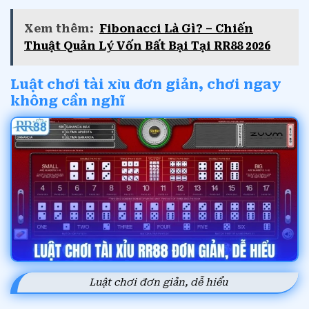
Xem thêm:
Fibonacci Là Gì? – Chiến
Thuật Quản Lý Vốn Bất Bại Tại RR88 2026
Luật chơi tài xỉu đơn giản, chơi ngay
không cần nghĩ
Luật chơi đơn giản, dễ hiểu