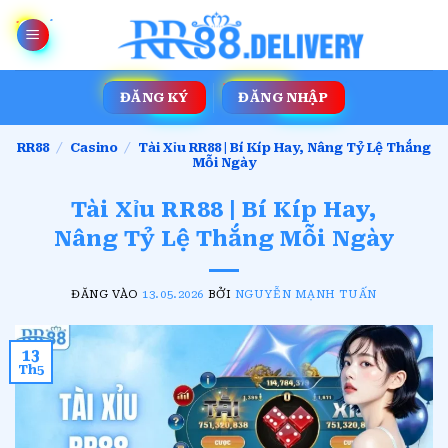
Bỏ
qua
nội
dung
ĐĂNG KÝ
ĐĂNG NHẬP
RR88
/
Casino
/
Tài Xỉu RR88 | Bí Kíp Hay, Nâng Tỷ Lệ Thắng
Mỗi Ngày
Tài Xỉu RR88 | Bí Kíp Hay,
Nâng Tỷ Lệ Thắng Mỗi Ngày
ĐĂNG VÀO
13.05.2026
BỞI
NGUYỄN MẠNH TUẤN
13
Th5