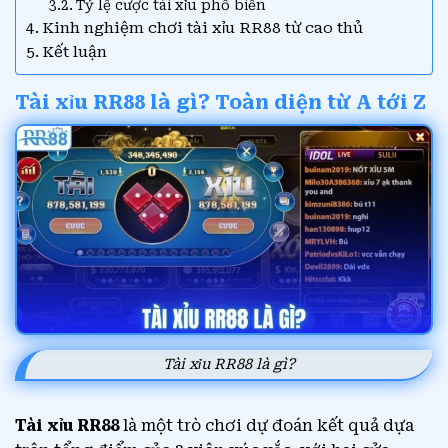
Tỷ lệ cược tài xỉu phổ biến
Kinh nghiệm chơi tài xỉu RR88 từ cao thủ
Kết luận
Tài xỉu RR88 là gì? Toàn diện từ A tới Z
Tài xỉu RR88 là gì?
Tài xỉu RR88
là một trò chơi dự đoán kết quả dựa