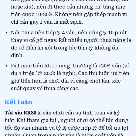
hoặc xỉu), nên đi theo cầu nhưng chỉ tăng nhẹ
tiền cược 10-20%. Không nên gấp thếp mạnh vì
chỉ cần gãy 1 ván là mất sạch.
Nếu thua liên tiếp 3-4 ván, nên dừng 5-10 phút
thay vì cố gỡ ngay. Rất nhiều người thua nặng là
do cố đấm ăn xôi trong lúc tâm lý không ổn
định.
Đặt mục tiêu lời rõ ràng, thường là +20% vốn (ví
dụ 1 triệu lời 200k là nghỉ). Cao thủ luôn ưu tiên
giữ tiền hơn là chơi dài vì càng chơi lâu, xác
suất quay về thua càng cao.
Kết luận
Tài xỉu RR88
là sân chơi cần sự tính toán và kỷ
luật. Khi tham gia tại , người chơi có thể tận dụng
tốc độ ván nhanh và tỷ lệ cược hợp lý để tối ưu lợi
nhuận. Quan trọng nhất vẫn là kiểm soát vốn và