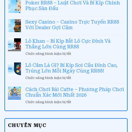
Poker RR88 – Luật Chơi Và Bí Kíp Chinh
Phục Sàn Đấu
Sexy Casino – Casino Trực Tuyến RR88
Với Dealer Gợi Cảm
Lô Khan – Bí Kíp Bắt Lô Cực Đỉnh Và
Thắng Lớn Cùng RR88
ở
Chức năng bình luận bị tắt
Lô
Khan
Lô Câm Là Gì? Bí Kíp Soi Cầu Đỉnh Cao,
–
Trúng Lớn Mỗi Ngày Cùng RR88!
Bí
ở
Chức năng bình luận bị tắt
Kíp
Lô
Bắt
Câm
Cách Chơi Bài Catte – Phương Pháp Chơi
Lô
Là
Cực
Chuẩn Xác Mới Nhất 2026
Gì?
Đỉnh
ở
Chức năng bình luận bị tắt
Bí
Và
Cách
Kíp
Thắng
Chơi
Soi
Lớn
Bài
Cầu
Cùng
Catte
Đỉnh
RR88
CHUYÊN MỤC
–
Cao,
Phương