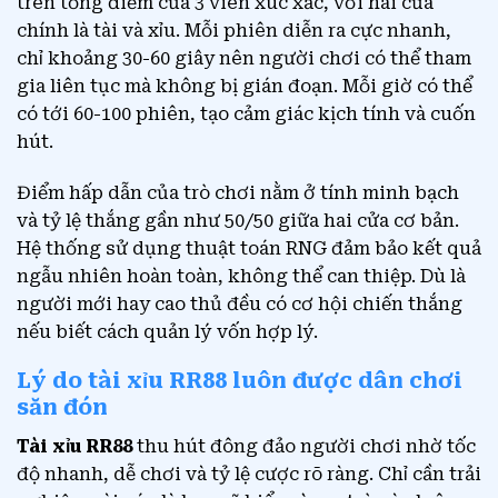
trên tổng điểm của 3 viên xúc xắc, với hai cửa
chính là tài và xỉu. Mỗi phiên diễn ra cực nhanh,
chỉ khoảng 30-60 giây nên người chơi có thể tham
gia liên tục mà không bị gián đoạn. Mỗi giờ có thể
có tới 60-100 phiên, tạo cảm giác kịch tính và cuốn
hút.
Điểm hấp dẫn của trò chơi nằm ở tính minh bạch
và tỷ lệ thắng gần như 50/50 giữa hai cửa cơ bản.
Hệ thống sử dụng thuật toán RNG đảm bảo kết quả
ngẫu nhiên hoàn toàn, không thể can thiệp. Dù là
người mới hay cao thủ đều có cơ hội chiến thắng
nếu biết cách quản lý vốn hợp lý.
Lý do tài xỉu RR88 luôn được dân chơi
săn đón
Tài xỉu RR88
thu hút đông đảo người chơi nhờ tốc
độ nhanh, dễ chơi và tỷ lệ cược rõ ràng. Chỉ cần trải