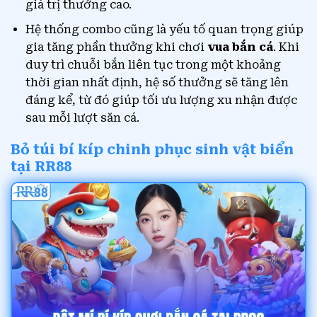
giá trị thưởng cao.
Hệ thống combo cũng là yếu tố quan trọng giúp
gia tăng phần thưởng khi chơi
vua bắn cá
. Khi
duy trì chuỗi bắn liên tục trong một khoảng
thời gian nhất định, hệ số thưởng sẽ tăng lên
đáng kể, từ đó giúp tối ưu lượng xu nhận được
sau mỗi lượt săn cá.
Bỏ túi bí kíp chinh phục sinh vật biển
tại RR88