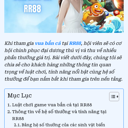
Khi tham gia
vua bắn cá
tại
RR88
, hội viên sẽ có cơ
hội chinh phục đại dương thú vị và thu về nhiều
phần thưởng giá trị. Bài viết dưới đây, chúng tôi sẽ
chia sẻ cho khách hàng những thông tin quan
trọng về luật chơi, tính năng nổi bật cùng hệ số
thưởng để bạn nắm bắt khi tham gia trên nền tảng.
Mục Lục
Luật chơi game vua bắn cá tại RR88
Thông tin về hệ số thưởng và tính năng tại
RR88
Bảng hệ số thưởng của các sinh vật biển