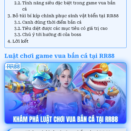
Tính năng siêu đặc biệt trong game vua bắn
cá
Bỏ túi bí kíp chinh phục sinh vật biển tại RR88
Canh đúng thời điểm bắn cá
Tiêu diệt được các mục tiêu có giá trị cao
Chú ý tới hướng đi của boss
Lời kết
Luật chơi game vua bắn cá tại RR88