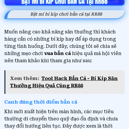
Bật mí bí kíp chơi bắn cá tại RR88
Muốn nâng cao khả năng săn thưởng thì khách
hàng cần có những bí kíp hay để áp dụng trong
từng tình huống. Dưới đây, chúng tôi sẽ chia sẻ
những mẹo chơi
vua bắn cá
hiệu quả mà hội viên
nên tham khảo khi tham gia như sau:
Xem thêm:
Tool Hack Bắn Cá - Bí Kíp Săn
Thưởng Hiệu Quả Cùng RR88
Canh đúng thời điểm bắn cá
Khi mới xuất hiện trên màn hình, các mục tiêu
thường di chuyển theo quỹ đạo ổn định và chưa
thay đổi hướng liên tục. Đây được xem là thời