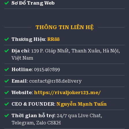
Sơ Đồ Trang Web
THÔNG TIN LIÊN HỆ
Thương Hiệu
:
RR88
Địa chỉ
: 139 P. Giáp Nhất, Thanh Xuân, Hà Nội,
Việt Nam
Hotline
: 0915467899
Email
:
contact@rr88.delivery
Website
:
https://rivaljoker123.me/
CEO & FOUNDER
:
Nguyễn Mạnh Tuấn
Thời gian hỗ trợ
: 24/7 qua Live Chat,
Telegram, Zalo CSKH