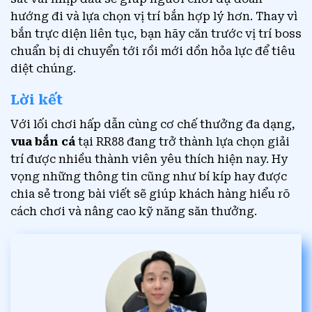
hướng đi và lựa chọn vị trí bắn hợp lý hơn. Thay vì
bắn trực diện liên tục, bạn hãy căn trước vị trí boss
chuẩn bị di chuyển tới rồi mới dồn hỏa lực để tiêu
diệt chúng.
Lời kết
Với lối chơi hấp dẫn cùng cơ chế thưởng đa dạng,
vua bắn cá
tại RR88 đang trở thành lựa chọn giải
trí được nhiều thành viên yêu thích hiện nay. Hy
vọng những thông tin cũng như bí kíp hay được
chia sẻ trong bài viết sẽ giúp khách hàng hiểu rõ
cách chơi và nâng cao kỹ năng săn thưởng.