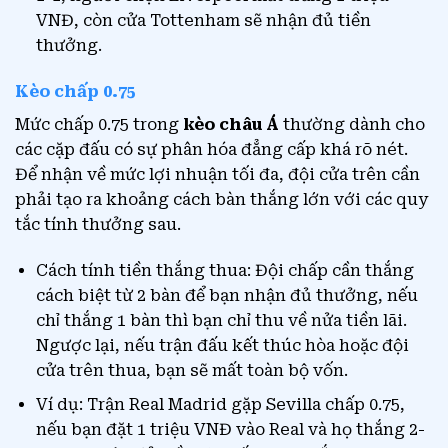
VNĐ, còn cửa Tottenham sẽ nhận đủ tiền
thưởng.
Kèo chấp 0.75
Mức chấp 0.75 trong
kèo châu Á
thường dành cho
các cặp đấu có sự phân hóa đẳng cấp khá rõ nét.
Để nhận về mức lợi nhuận tối đa, đội cửa trên cần
phải tạo ra khoảng cách bàn thắng lớn với các quy
tắc tính thưởng sau.
Cách tính tiền thắng thua: Đội chấp cần thắng
cách biệt từ 2 bàn để bạn nhận đủ thưởng, nếu
chỉ thắng 1 bàn thì bạn chỉ thu về nửa tiền lãi.
Ngược lại, nếu trận đấu kết thúc hòa hoặc đội
cửa trên thua, bạn sẽ mất toàn bộ vốn.
Ví dụ: Trận Real Madrid gặp Sevilla chấp 0.75,
nếu bạn đặt 1 triệu VNĐ vào Real và họ thắng 2-