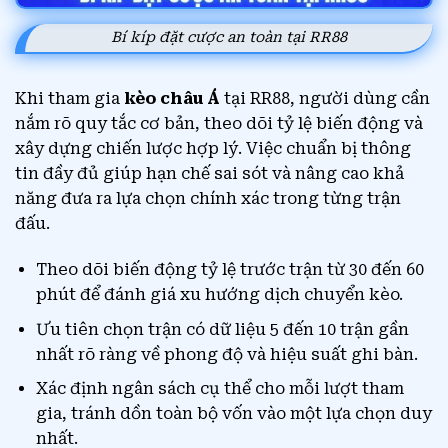
Bí kíp đặt cược an toàn tại RR88
Khi tham gia
kèo châu Á
tại RR88, người dùng cần
nắm rõ quy tắc cơ bản, theo dõi tỷ lệ biến động và
xây dựng chiến lược hợp lý. Việc chuẩn bị thông
tin đầy đủ giúp hạn chế sai sót và nâng cao khả
năng đưa ra lựa chọn chính xác trong từng trận
đấu.
Theo dõi biến động tỷ lệ trước trận từ 30 đến 60
phút để đánh giá xu hướng dịch chuyển kèo.
Ưu tiên chọn trận có dữ liệu 5 đến 10 trận gần
nhất rõ ràng về phong độ và hiệu suất ghi bàn.
Xác định ngân sách cụ thể cho mỗi lượt tham
gia, tránh dồn toàn bộ vốn vào một lựa chọn duy
nhất.