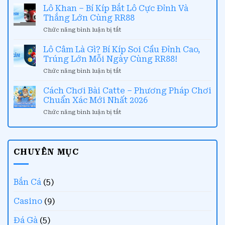
Casino
Lô Khan – Bí Kíp Bắt Lô Cực Đỉnh Và
Bí
–
Kíp
Thắng Lớn Cùng RR88
Casino
Chinh
ở
Chức năng bình luận bị tắt
Trực
Phục
Lô
Tuyến
Sàn
Khan
Lô Câm Là Gì? Bí Kíp Soi Cầu Đỉnh Cao,
RR88
Đấu
–
Với
Trúng Lớn Mỗi Ngày Cùng RR88!
Bí
Dealer
ở
Chức năng bình luận bị tắt
Kíp
Gợi
Lô
Bắt
Cảm
Câm
Cách Chơi Bài Catte – Phương Pháp Chơi
Lô
Là
Cực
Chuẩn Xác Mới Nhất 2026
Gì?
Đỉnh
ở
Chức năng bình luận bị tắt
Bí
Và
Cách
Kíp
Thắng
Chơi
Soi
Lớn
Bài
Cầu
Cùng
Catte
Đỉnh
RR88
CHUYÊN MỤC
–
Cao,
Phương
Trúng
Pháp
Lớn
Chơi
Bắn Cá
(5)
Mỗi
Chuẩn
Ngày
Xác
Cùng
Casino
(9)
Mới
RR88!
Nhất
Đá Gà
(5)
2026